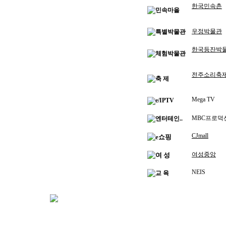
한국민속촌
민속마을
우정박물관
특별박물관
한국등잔박
체험박물관
전주소리축
축 제
Mega TV
e/IPTV
MBC프로덕
엔터테인..
CJmall
e쇼핑
여성중앙
여 성
NEIS
교 육