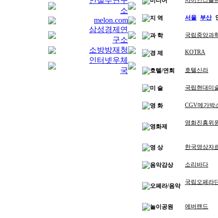
안철수연구
사이언스올
미디어
소
서울
부산
지 역
melon.com
삼성경제연
국립중앙과
과 학
구소
소방방재청
KOTRA
경 제
인터넷우체
국
호텔신라
호텔/연회
국립현대미
미 술
CGV메가박
영 화
영화진흥위
영화제
한국영상자
영 상
소리바다
음악감상
국립오페라
오페라/음악
에버랜드
놀이공원