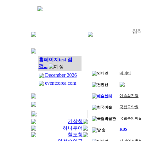
침착
홈페이지test 점
검...
네이버
인터넷
December 2026
eventcorea.com
컨벤션
예술의전당
예술센터
국립국악원
한국예술
국립중앙박
국립박물관
기상청
하나투어
KBS
방 송
철도청