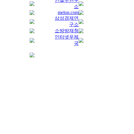
안철수연구
소
melon.com
삼성경제연
구소
소방방재청
인터넷우체
국